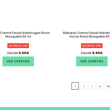
 Crema Facial Antiarrugas Rosa
Babaria Crema Facial Hidrat
Mosqueta 50 ml
Horas Rosa Mosqueta 50
AHORRAS 34%
AHORRAS 34%
Desde
5.55€
Desde
5.55€
VER OFERTAS
VER OFERTAS
1
2
3