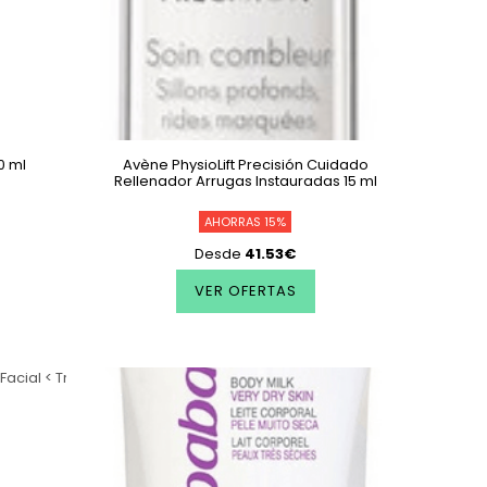
0 ml
Avène PhysioLift Precisión Cuidado
Rellenador Arrugas Instauradas 15 ml
AHORRAS 15%
Desde
41.53€
VER OFERTAS