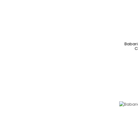
Babari
C