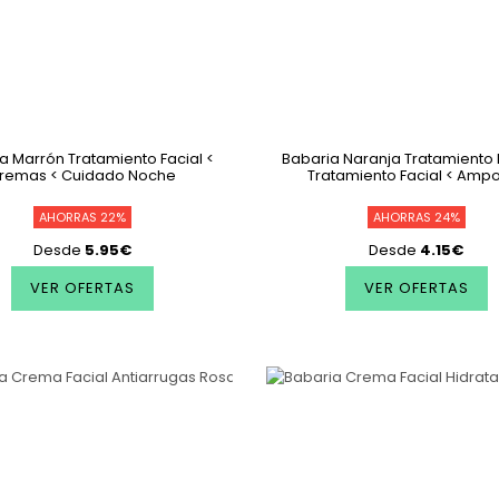
a Marrón Tratamiento Facial <
Babaria Naranja Tratamiento F
remas < Cuidado Noche
Tratamiento Facial < Ampo
AHORRAS 22%
AHORRAS 24%
Desde
5.95€
Desde
4.15€
VER OFERTAS
VER OFERTAS