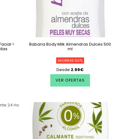
acial <
Babaria Body Milk Almendras Dulces 500
llas
ml
AHORRAS 60%
Desde
2.99€
VER OFERTAS