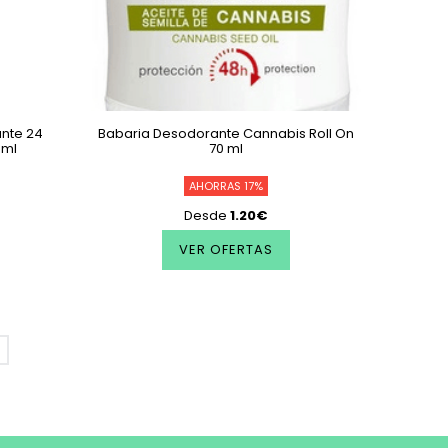
ante 24
Babaria Desodorante Cannabis Roll On
 ml
70 ml
AHORRAS 17%
Desde
1.20€
VER OFERTAS