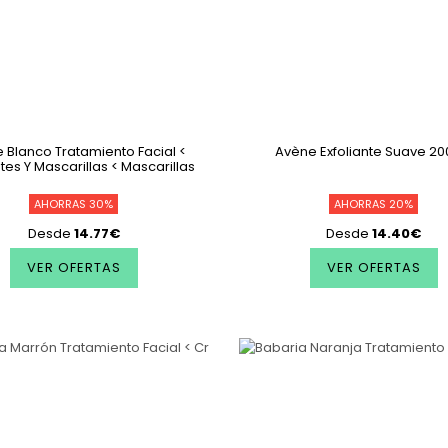
 Blanco Tratamiento Facial <
Avène Exfoliante Suave 20
ntes Y Mascarillas < Mascarillas
AHORRAS 30%
AHORRAS 20%
Desde
14.77€
Desde
14.40€
VER OFERTAS
VER OFERTAS