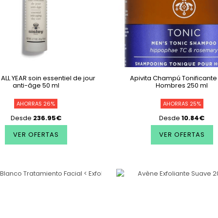
 ALL YEAR soin essentiel de jour
Apivita Champú Tonificante
anti-âge 50 ml
Hombres 250 ml
AHORRAS 26%
AHORRAS 25%
Desde
236.95€
Desde
10.84€
VER OFERTAS
VER OFERTAS