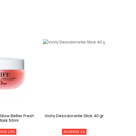
 Glow Better Fresh
Vichy Desodorante Stick 40 gr
Avène Exfo
Mask 50ml
RAS 24%
AHORRAS 3%
A