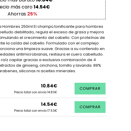
ecio más caro
14.54€
Ahorras
25%
ra Hombres 250ml El champú tonificante para hombres
abelludo debilitado, regula el exceso de grasa y mejora
stimulando el crecimiento del cabello. Con proteínas de
e la caída del cabello. Formulado con el complejo
orciona una limpieza suave. Gracias a su contenido en
iedades antimicrobianas, restaura el cuero cabelludo.
a raíz capilar gracias a exclusiva combinación de 4
extractos de ginseng, cinchona, tomillo y lavanda. 89%
rabenes, siliconas ni aceites minerales.
10.84€
COMPRAR
Precio total con envío 14.83€
14.54€
COMPRAR
Precio total con envío 17.53€