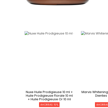
giene <
Nuxe Huile Prodigieuse 10 ml +
Marvis Whitening
tros
Huile Prodigieuse Florale 10 ml
Dientes
+ Huile Prodigieuse Or 10 ml
2%
AHORRAS 15%
AHORRA