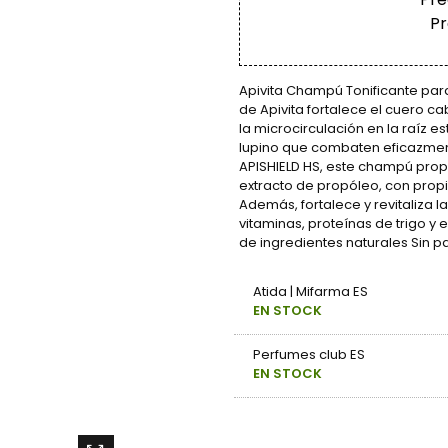
Pr
Apivita Champú Tonificante pa
de Apivita fortalece el cuero c
la microcirculación en la raíz e
lupino que combaten eficazment
APISHIELD HS, este champú prop
extracto de propóleo, con prop
Además, fortalece y revitaliza l
vitaminas, proteínas de trigo y 
de ingredientes naturales Sin pa
Atida | Mifarma ES
EN STOCK
Perfumes club ES
EN STOCK