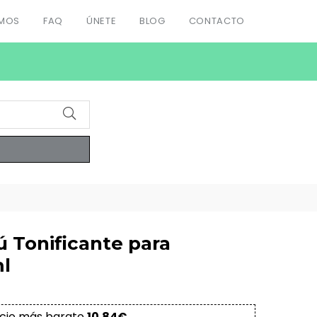
OMOS
FAQ
ÚNETE
BLOG
CONTACTO
 Tonificante para
l
cio más barato
10.84€