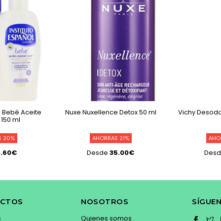
l Bebé Aceite
Nuxe Nuxellence Detox 50 ml
Vichy Desodor
 150 ml
S 20%
AHORRAS 21%
AHO
3.60€
Desde
35.00€
Des
CTOS
NOSOTROS
SÍGUE
s
Quienes somos