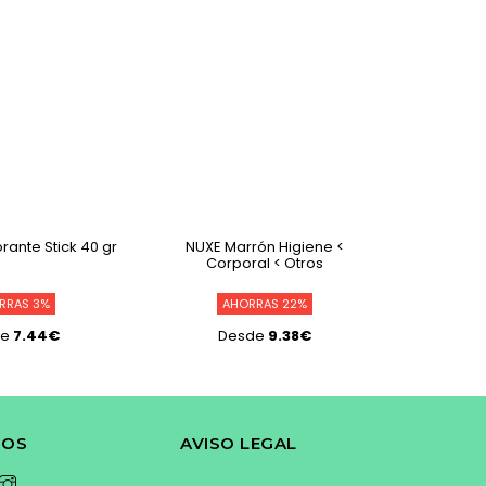
ante Stick 40 gr
NUXE Marrón Higiene <
Vich
Corporal < Otros
Vapo
RRAS 3%
AHORRAS 22%
D
de
7.44€
Desde
9.38€
NOS
AVISO LEGAL