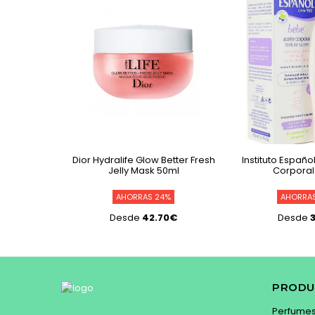
euse + Rêve
Dior Hydralife Glow Better Fresh
Instituto Españo
Labios +
Jelly Mask 50ml
Corporal
che
%
AHORRAS 24%
AHORRA
91€
Desde
42.70€
Desde
PRODU
Perfume