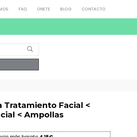
OMOS
FAQ
ÚNETE
BLOG
CONTACTO
a Tratamiento Facial <
cial < Ampollas
ecio más barato
4.15€