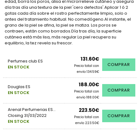
edad, borra los poros, alisa el microrrelieve cutáneo y asegura
día tras día una textura de la piel 'cero defectos'.Aplicar 1 ó 2
gotas cada día sobre el rostro perfectamente limpio, solo o
antes del tratamiento habitual. No comedógeno.Al instante, el
grano de la piel se afina, la piel se matiza. Los poros se
contraen, están como borrados.Día tras día, la superficie
cutánea está más lisa, más regular.La piel recupera su
equilibrio, la tez revela su frescor.
131.60€
Perfumes club ES
COMPRAR
Precio total con
EN STOCK
envío 134.59€
188.00€
Douglas ES
COMPRAR
Precio total con
EN STOCK
envío 188.00€
Arenal Perfumerias ES...
223.50€
Closing 31/03/2022
COMPRAR
Precio total con
EN STOCK
envío 223.50€