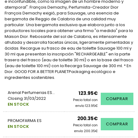
e inconfundible, como la imagen de un hombre moderno y
atemporal". François Demachy, Perfumista-Creador Dior
François Demachy exigió, para Sauvage, una esencia de
bergamota de Reggio de Calabria de una calidad muy
particular. Una bergamota exclusiva que elabora junto a los
productores locales para obtener una firma "a medida" para la
Maison Dior. Rebosante del sol de Calabria, es intensamente
afrutada y desarrolla facetas únicas, ligeramente pimentadas y
ácidas. Recargue su frasco de eau de toilette Sauvage 100 ml y
30 ml que presentan la inscripción "RECHARGEABLE" en la parte
trasera del frasco (eau de toilette 30 ml) o en la base del frasco
(eau de toilette 100 ml) con la Recarga Sauvage de 300 ml. * En
Dior. GOOD FOR A BETTER PLANETPackaging ecológico e
ingredientes sostenibles.
Arenal Perfumerias ES...
123.95€
Closing 31/03/2022
COMPRAR
Precio total con
EN STOCK
envío 123.95€
200.35€
PROMOFARMA ES
COMPRAR
Precio total con
EN STOCK
envío 200.35€