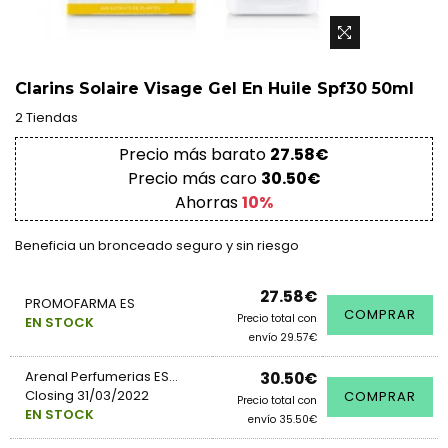
Clarins Solaire Visage Gel En Huile Spf30 50ml
2 Tiendas
Precio más barato
27.58€
Precio más caro
30.50€
Ahorras
10%
Beneficia un bronceado seguro y sin riesgo
27.58€
PROMOFARMA ES
COMPRAR
Precio total con
EN STOCK
envío 29.57€
Arenal Perfumerias ES...
30.50€
Closing 31/03/2022
COMPRAR
Precio total con
EN STOCK
envío 35.50€